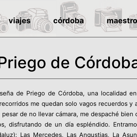
viajes
córdoba
maestr
Priego de Córdob
reseña de Priego de Córdoba, una localidad e
 recorridos me quedan solo vagos recuerdos y a
 pesar de no llevar cámara, me despaché bien co
, disfrutando de un día espléndido. Entramo
daluz): Las Mercedes, Las Angustias, La Asu