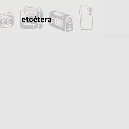
o
etcétera