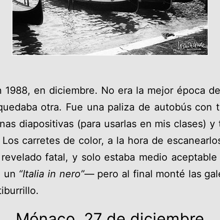
 en 1988, en diciembre. No era la mejor época d
uedaba otra. Fue una paliza de autobús con ti
unas diapositivas (para usarlas en mis clases) y
. Los carretes de color, a la hora de escanear
ía revelado fatal, y solo estaba medio aceptabl
o un
“Italia in nero”
— pero al final monté las g
burrillo.
Mónaco, 27 de diciembre